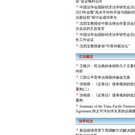
会”会议顺利召开
中国法学会国际经济法学研究会202
2023年会暨“高水平对外开放与国际
法新征程”研讨会成功举办
沈四宝教授在中新法律合作委员会
次会议的主旨发言
中国法学会国际经济法学研究会召
长工作会议
沈四宝教授参加“中英仲裁论坛”
立法建议
王晓川：民法典的体例和几个主要
内容
三部公平竞争法律亟待修改完善
洪艳蓉：《证券法》债券规则的批
重构(二）
洪艳蓉：《证券法》债券规则的批
重构
Summary of the Trans-Pacific Partner
Agreement 跨太平洋伙伴关系协议摘
法学论文
新冠疫情背景下用调解方式解决国