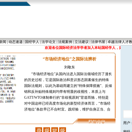
新闻
|
动态速递
|
国经学人
|
法学论文
|
法规案例
|
立法建议
|
法律书屋
|
卓越法律人才
欢迎各位国际经济法学学者加入本站国经学人，如有兴趣，请发送简历
“市场经济地位”之国际法辨析
刘敬东
“市场经济地位”从国内法进入国际法领域经历了漫长
的历史过程，它是国际政治和意识形态因素催生的特殊
国际法规则，以此为基础而建立的“特殊保障措施”、反倾
销和反补贴特殊规则均带有明显的歧视性，本质上与
GATT/WTO体制奉行的“非歧视原则”背道而驰，特别是
对中国这样已经高度市场化的新型经济体而言，“市场经
济地位”条款早已不合时宜。践经验，维护自身正当、合
[
学界新闻
] :
“涉外法治人才培养改革实验室2024论
用户
坛暨涉外法治人才培养体系建设研讨会”会议顺利召
开
( 02-04 )
密码