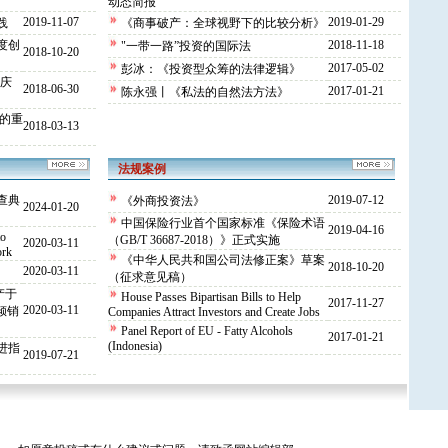
动态简报
2019-11-07
2019-01-29
践
《商事破产：全球视野下的比较分析》
度创
2018-11-18
"一带一路”投资的国际法
2018-10-20
2017-05-02
彭冰：《投资型众筹的法律逻辑》
-庆
2018-06-30
2017-01-21
陈永强丨《私法的自然法方法》
的重
2018-03-13
法规案例
查典
2019-07-12
《外商投资法》
2024-01-20
中国保险行业首个国家标准《保险术语
2019-04-16
to
（GB/T 36687-2018）》正式实施
2020-03-11
ork
《中华人民共和国公司法修正案》草案
2018-10-20
2020-03-11
（征求意见稿）
产于
House Passes Bipartisan Bills to Help
2017-11-27
2020-03-11
倾销
Companies Attract Investors and Create Jobs
Panel Report of EU - Fatty Alcohols
2017-01-21
(Indonesia)
进指
2019-07-21