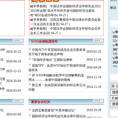
[
学界新闻
] :
中国法学会国际经济法学研究会2022-
验证
2023年会暨“高水平对外开放与国际经济法新征
程”研讨会成功举办
( 04-25 )
[
学界新闻
] :
沈四宝教授在中新法律合作委员会第
一次会议的主旨发言
( 04-27 )
[
学界新闻
] :
中国法学会国际经济法学研究会召开
会长工作会议
( 04-27 )
[
学界新闻
] :
沈四宝教授参加“中英仲裁论坛”
( 10-
2
29 )
22)
WTO法律制度研究
[
学界新闻
] :
中外仲裁届大咖喜相逢：沈四宝会长
与伊曼纽尔·盖拉德教授的见面会
( 03-31 )
2
4年
中国与75个世贸组织成员在达沃斯发表
2024-10-22
2019-01-25
[
学界新闻
] :
Call for papers: 2019 Annual Meeting of
13)
关于电子商务的联合声明
the Central Bank Research Association (CEBRA)
( 01-20
年法
2016-12-16
“市场经济地位”之国际法辨析
)
2026-04-24
2
[
学界新闻
] :
沈四宝：政治多极化及经济全球化是
迎接TPP：反思WTO知识产权保护的进
19)
2016-04-26
全球治理的保障——在法治与改革国际高端论坛
5年
退得失
2025-12-15
（2018）上的讲话
( 11-12 )
评 WTO争端解决程序中法律解释的适
有
2014-12-19
[
学界新闻
] :
美加墨贸易协议
( 10-20 )
习贯
用法 ———发展中国家的视角
2024-10-04
[
学界新闻
] :
世界贸易组织发布《2018世界贸易报
行
陈立虎：自由贸易试验区的特点和立法
2014-11-10
告》
( 10-20 )
仲持
问题
2024-03-03
重要会议纪实
4论
2019-10-29
沈四宝教授参加“中英仲裁论坛”
2024-02-04
国际经济法学研究会代表出席中国法治