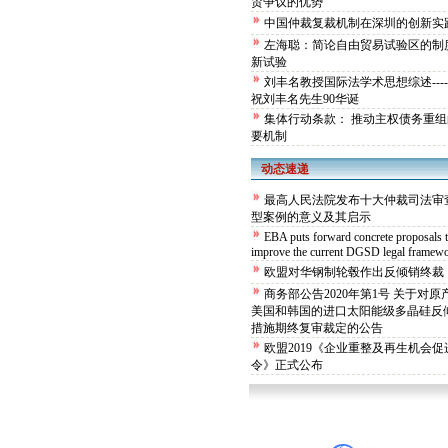
贸争议的优势
中国仲裁复裁机制在深圳的创新实
左海聪：简论自由贸易试验区的制
新试验
刘丰名教授国际法学术思想综述---
祝刘丰名先生90华诞
集体行动条款： 推动主权债务重组
要机制
动态速递
最高人民法院发布十大仲裁司法审
型案例的意义及其启示
EBA puts forward concrete proposals 
improve the current DGSD legal framew
欧盟对华钢制轮毂作出反倾销终裁
商务部公告2020年第1号 关于对原
美国和韩国的进口太阳能级多晶硅反
措施期终复审裁定的公告
欧盟2019《企业重整及再生机会促
令》正式公布