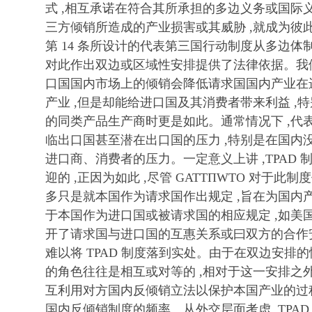
式 ,相互承诺在符合其所承担的多边义务或国际义
三方倾销所造成的产业损害或其威胁 ,就成为彼此
第 14 条所设计的代表第三国行动制度从多边体制
对此作出双边或区域性安排提供了法律依据。我们
口国国内市场上的倾销会降低请求国国内产业在进
产业 ,但是却能给进口国及其消费者带来利益 ,
的同类产品生产商时更是如此。通常情况下 ,代表
临出口国甚至潜在出口国的压力 ,特别是在国内
进口商、消费者的压力。一定意义上讲 ,TPAD
迎的 ,正因为如此 ,尽管 GATTΠWTO 对于此制
多只是就本国作为请求国作出规定 ,旨在为国内产
于本国作为进口国或被请求国的相应规定 ,如美
开了请求国与进口国的互惠关系或曰双方的合作安
难以将 TPAD 制度落到实处。由于在双边安排的
的角色往往是相互或对等的 ,相对于这一安排之外
互利用对方国内反倾销立法以保护本国产业的过程
国内反倾销制度的频率。从外交层面考虑 ,TPA