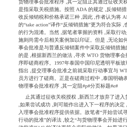
货物理事会批准程序 ,其一定阻止其通过征收关税
是指采取关税措施。按照 ADA 的规定 ,反倾
收反倾销税和价格承诺三种 ,因此 ,作者认为将 ADA
的“take action”译作“反倾销措施”更为符合
的行为混淆。当然 ,据笔者掌握的资料 ,采取行
施则尚需今后相关案例加以印证。但是 ,无论如何
事会批准是与普通反倾销案件中采取反倾销措施
的是 ,根据新西兰的做法 ,寻求 WTO 货物理
序即磋商程序。1997年泰国中国印尼透明平板玻璃
指出 ,提交理事会批准之前就采取行动事宜与 W
员方进行了磋商。正是在磋商过程中 ,泰国明确表
物理事会批准程序 ,其一定阻#p#分页标题#e#
止其通过征收关税授权 ,新西兰才放弃了进
,如果尝试成功 ,则可能作出进入下一程序的决定
入理事会批准程序提供依据。故笔者“开始尝试
行动的批准”的译法 ,较之“与货物理事会开始