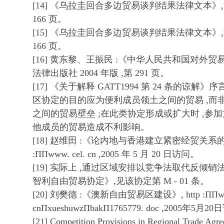
[14] 《乌拉圭回合多边贸易谈判结果法律文本》,法
166 页。
[15] 《乌拉圭回合多边贸易谈判结果法律文本》,法
166 页。
[16] 黄东黎、王振民 :《中华人民共和国对外贸
法律出版社 2004 年版 ,第 291 页。
[17] 《关于解释 GATT1994 第 24 条的谅
区协定的目的应为便利成员领土之间的贸易 ,而
之间的贸易壁垒 ;在此类协定形成或扩大时 ,参
他成员的贸易造成不利影响。
[18] 赵维田 :《论内地与香港建立紧密经贸关系的法律
:ΠΠwww. cel. cn ,2005 年 5 月 20 日访问。
[19] 实际上 ,通过区域安排以竞争法取代反倾
智利自由贸易协定》,见该协定第 M - 01 条。
[20] 刘樊德 :《澳新自由贸易区建设》, http :ΠΠwww.
cnΠxueshuwzΠbakΠ1765779. doc ,2005年5月
[21] Competition Provisions in Regional Trade Agr