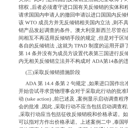
辖权 ,后者必须遵守进口国有关反倾销的实体和程
请求国国内申请人的撤回申请以进口国国内反倾销
该 WTO 成员方并无反倾销相关国内立法 ,则
销产品发起调查的条件。澳大利亚新西兰尽管在
间相互不再适用反倾销手段的规定 ,但是对于区域
各自的反倾销法 ,这就为 TPAD 制度的运用开辟
第 14 条并没有为成员方设置代表第三国进行反倾
内无相关反倾销立法并不构成对 ADA第14条的
(三)采取反倾销措施阶段
ADA 第 14.4 条第 2 句规定 ,如果进口国
开始尝试寻求货物理事会对于采取此行动的批准
动 (take action) ,前已述及 ,案例显示启动调
会的批准 ,因此 ,采取行动不应当包括启动调查
,采取行动应当包括征收反倾销税和价格承诺。如
可以指对方作出价格承诺。上述案例二中 ,泰国明