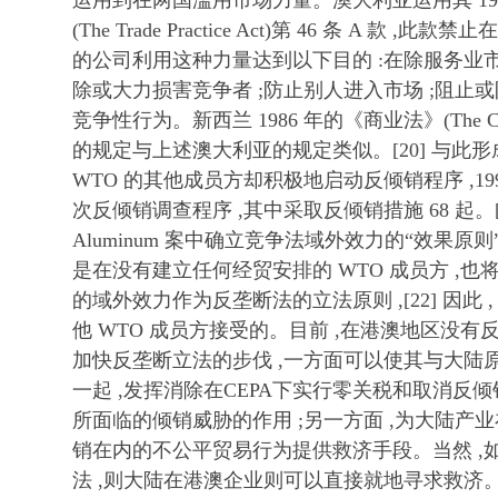
运用到在两国滥用市场力量。澳大利亚运用其 19
(The Trade Practice Act)第 46 条 A 
的公司利用这种力量达到以下目的 :在除服务业
除或大力损害竞争者 ;防止别人进入市场 ;阻止
竞争性行为。新西兰 1986 年的《商业法》(The Comme
的规定与上述澳大利亚的规定类似。[20] 与此形
WTO 的其他成员方却积极地启动反倾销程序 ,1995 
次反倾销调查程序 ,其中采取反倾销措施 68 起。[21
Aluminum 案中确立竞争法域外效力的“效果原
是在没有建立任何经贸安排的 WTO 成员方 ,
的域外效力作为反垄断法的立法原则 ,[22] 因此
他 WTO 成员方接受的。目前 ,在港澳地区没有
加快反垄断立法的步伐 ,一方面可以使其与大陆
一起 ,发挥消除在CEPA下实行零关税和取消反
所面临的倾销威胁的作用 ;另一方面 ,为大陆产
销在内的不公平贸易行为提供救济手段。当然 ,
法 ,则大陆在港澳企业则可以直接就地寻求救济。[2