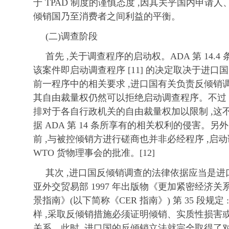
于 TPAD 制度的谨慎态度 ,因其关乎国内申请
倾销国乃至消费者之间利益的平衡。
(二)调查阶段
首先 ,关于调查程序的启动权。ADA 第 14.4 
该案件即启动调查程序 [11] 的决定取决于进口
前一程序中的相关要求 ,进口国有关负责反倾销
其自由裁量权仍然可以拒绝启动调查程序。不过 ,
排对于各自行政机关的自由裁量权加以限制 ,这
据 ADA 第 14 条所享有的相关权利的侵害。另外
前 ,与被控倾销方进行磋商也并非必经程序 ,启
WTO 货物理事会的批准。[12]
其次 ,进口国反倾销调查的法律依据应当是
亚外交贸易部 1997 年出版物《更加紧密经济关系
景指南》(以下简称《CER 指南》) 第 35 段规
样 ,采取反倾销措施必须证明倾销、实质性损害
关系。此时 ,进口国的反倾销立法就完全取得了