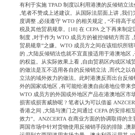
有利于实施 TPAD 制度以利用港澳的反倾销立
,笔者不赞成上述建议。从国际法层面上讲 ,我
度调整 ,必须遵守 WTO 的相关规定 , “不得
税及其他贸易规章。[18] 在 CEPA 之下再来制
制度 ,对于作为 WTO 成员方的被控倾销方而言
贸易规章”之嫌。WTO 成员方之间在该组织所
的 ,大陆反倾销法也就不宜直接适用于港澳地区 ,
的权益。从实际效果上看 ,自由贸易区内或区域
的做法是互不适用各自的反倾销立法 ,而代之以
立法的域外效力的做法。此时港澳反而出台反倾销
外的国家或地区 ,有可能给港澳自由港地位带来
WTO 成员方的外国或外地区产品在港澳地区市
损害或损害威胁呢 ? 笔者认为可以借鉴 ANZCERTA
香港之间 ,大陆与澳门之间通过 CEPA 的安排
效力”。ANZCERTA 在商业方面的协调取得的
两国市场中针对货物使用反倾销手段的排除 ,澳