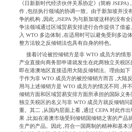
《日新新时代经济伙伴关系协定》(简称 JSEPA
作 ,包括执行领域的协调一致。由于新加坡并没
争的机构 ,因此 ,JSEPA 为与新加坡这样的没
争法领域通过区域贸易安排进行合作提供了借鉴。[
入 WTO 多边体制 ,在适用时可以避免受到多边
整方法较之反倾销法也具有自身的特色。
接着讨论被控倾销方是非 WTO 成员方的情形
产业直接向商务部申请就发生在此两独立关税区的
即在港澳地区直接适用大陆反倾销法。理由如下 :其
于作为非 WTO 成员方的被控倾销方而言 ,大
用与上述倾销方是 WTO 成员方的情况不同 ,并
倾销方面和区域贸易安排方面所承担的国际义务问
独立关税区的名义与非 WTO 成员方就反倾销问
重。其二 ,从国内层面上看 ,通过 CEPA 对此作
果 ,比如在港澳市场受到倾销国倾销之害的产品
生产的产品。因此 ,符合一国两制的精神和基本法