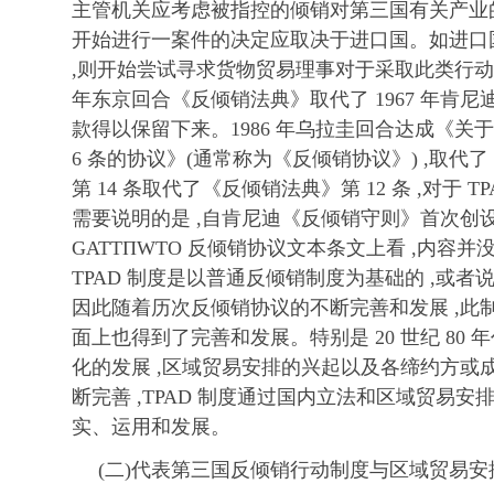
主管机关应考虑被指控的倾销对第三国有关产业的
开始进行一案件的决定应取决于进口国。如进口
,则开始尝试寻求货物贸易理事对于采取此类行动的
年东京回合《反倾销法典》取代了 1967 年肯
款得以保留下来。1986 年乌拉圭回合达成《关于执
6 条的协议》(通常称为《反倾销协议》) ,取代了 
第 14 条取代了《反倾销法典》第 12 条 ,对于 
需要说明的是 ,自肯尼迪《反倾销守则》首次创设 T
GATTΠWTO 反倾销协议文本条文上看 ,内容并没
TPAD 制度是以普通反倾销制度为基础的 ,或者
因此随着历次反倾销协议的不断完善和发展 ,此
面上也得到了完善和发展。特别是 20 世纪 80 
化的发展 ,区域贸易安排的兴起以及各缔约方或
断完善 ,TPAD 制度通过国内立法和区域贸易
实、运用和发展。
(二)代表第三国反倾销行动制度与区域贸易安