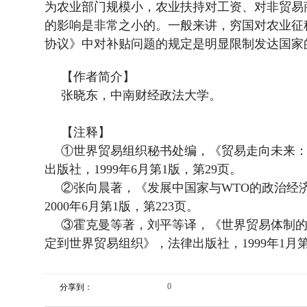
为农业部门规模小，农业扶持对工资、对非贸易
的影响是非常之小的。一般来讲，穷国对农业征
协议》中对补贴问题的规定是明显限制发达国家
【作者简介】
张晓东，中南财经政法大学。
【注释】
①世界贸易组织秘书处编，《贸易走向未来
出版社，
1999
年
6
月第
1
版，第
29
页。
②张向晨著，《发展中国家与
WTO
的政治经
2000
年
6
月第
1
版，第
223
页。
③霍克曼等著，刘平等译，《世界贸易体制
定到世界贸易组织》，法律出版社，
1999
年
1
月
0
分享到：