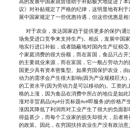
高的发展中国家就曾借助于补贴极大地促进了本
议》对补贴规定了严格的纪律，这明显地有利于
展中国家规定了一些优惠待遇，但这些优惠是相
对于农业，发达国家趋于提供更多的保护
(
通
场免受进口竞争来支持生产
)
。相反，发展中国
地实行进口补贴，或者隐蔽地对国内生产征税③
个家庭消费的很大份额，而在富国，食品只占开
的主要就业来源，而在富国，它一般占劳动力的
国更少具有资本密集型。如果穷国保护农业，由
动力的需求会产生很大影响
(
因为产业规模巨大
)
的工资水平
(
因为劳动力是可以移动的
)
。工资的
格的上涨，因为食品在消费中所占的地位是如此
涨对非贸易品
(#p#分页标题#e#
即服务
)
的价格产
涨因其降低了利润而对工业产生了很大的负面影
得益甚少，而每个工业家的损失却很大，后者将
的政策。因此，在穷国扶持农业生产没有政治意