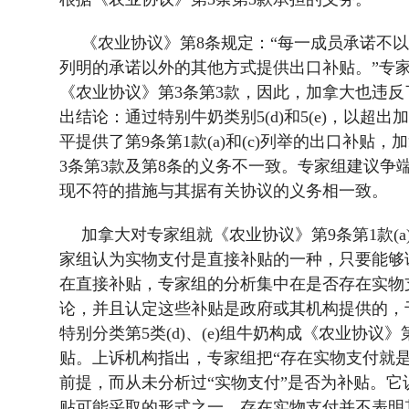
《农业协议》第
8
条规定：“每一成员承诺不
列明的承诺以外的其他方式提供出口补贴。”专
《农业协议》第
3
条第
3
款，因此，加拿大也违反
出结论：通过特别牛奶类别
5(d)
和
5(e)
，以超出加
平提供了第
9
条第
1
款
(a)
和
(c)
列举的出口补贴，加
3
条第
3
款及第
8
条的义务不一致。专家组建议争
现不符的措施与其据有关协议的义务相一致。
加拿大对专家组就《农业协议》第
9
条第
1
款
(a
家组认为实物支付是直接补贴的一种，只要能够
在直接补贴，专家组的分析集中在是否存在实物
论，并且认定这些补贴是政府或其机构提供的，
特别分类第
5
类
(d)
、
(e)
组牛奶构成《农业协议》
贴。上诉机构指出，专家组把“存在实物支付就
前提，而从未分析过“实物支付”是否为补贴。
贴可能采取的形式之一，存在实物支付并不表明