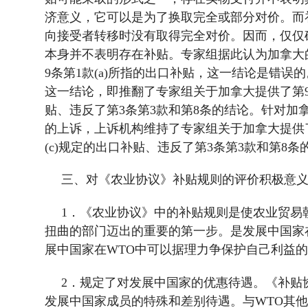
济意义，它可以是为了换取完全或部分对价。而
向接受者转移时没有取得完全对价。因而，仅仅
本身并不表明存在补贴。专家组据此认为加拿大
9
条第
1
款
(a)
所指的出口补贴，这一结论是错误的
这一结论，即推翻了专家组关于加拿大提供了第
贴、违反了第
3
条第
3
款和第
8
条的结论。针对加
的上诉，上诉机构维持了专家组关于加拿大提供
(c)
规定的出口补贴、违反了第
3
条第
3
款和第
8
条
三、对《农业协议》补贴规则的评价积极意
1
．《农业协议》中的补贴规则是使农业贸易
扭曲的部门迈出的重要的第一步。是发展中国家
展中国家在
WTO
中可以据理力争保护自己利益的
2
．规定了对发展中国家的优惠待遇。《补贴
发展中国家成员的特殊和差别待遇。与
WTO
其他