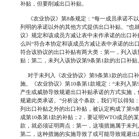
补贴，但要削减出口补贴。
《农业协议》第
8
条规定：“每一成员承诺不
列明的承诺以外的其他方式提供出口补贴。”也
议》规定和该成员方减让表中未作承诺的出口补
么叫“符合本协定和该成员方减让表中承诺的出
符合该协议的出口补贴有两大类：第一，列入该
贴；第二，未列入该协议第
9
条第
1
款的出口补贴
对于未列入《农业协议》第
9
条第
1
款的出口
施。《农业协议》第
10
条第
1
款规定：“未列入第
产生或威胁导致规避出口补贴承诺的方式实施，
规避此类承诺。”分析这个条款，我们可以得知
列出口补贴之外的出口补贴，被认定构成了第
9
成第
10
条第
1
款的补贴；
2
．要证明
WTO
成员的某
款，就必须证明两点：第一，这项措施属于未列
第二，这种措施的实施导致了或可能导致规避出