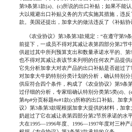
第
9
条第
1
款
(a)
、
(c)
所说的出口补贴；如果不能认
大以规避出口补贴义务的方式实施其措施，违反
款。美国还提出，加拿大的做法违反了《补贴协
《农业协议》第
3
条第
3
款规定：“在遵守第
9
条
前提下，一成员不得对其减让表第四部分第
2
节
供超过其中所列预算支出和数量承诺水平的、第
也不得对其减让表该节未列明的任何农产品提供
它先分析加拿大对农产品的出口补贴是否超过了
对加拿大牛奶特别分类计划的分析，确认特别分
供应符合四个条件，构成了《农业协议》第
9
条
过仔细的分析，专家组确认特别分类第
5
类
(d)
、
(
第#p#分页标题#e#
1
款
(c)
所称的出口补贴。加拿
议》第
3
条第
3
款呢根据加拿大提供的材料，加拿
奶超过了它在减让表第四部分第
2
节所承诺的水
大在
1995
—
1996
年度、
1996
—
1997
年度对三种产
根据《农业协议》第
3
条第
3
款承担的义务。