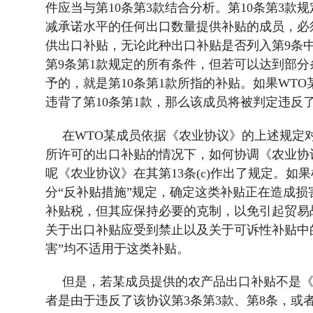
件应当与第
10
条第
3
款结合分析。第
10
条第
3
款规
减承诺水平的任何出口数量提供补贴的成员，必
供出口补贴，无论此种出口补贴是否列入第
9
条
第
9
条第
1
款规定的所有条件，但若可以达到部分
予的，就是第
10
条第
1
款所指的补贴。如果
WTO
违背了第
10
条第
1
款，那么该成员将被判定违反
在
WTO
某成员依据《农业协议》的上述规定
所许可的出口补贴的情况下，如何协调《农业协
呢《农业协议》在其第
13
条
(c)
作出了规定。如果
分“反补贴措施”规定，确定这类补贴正在造成
补贴税，但其应保持必要的克制，以免引起贸易
关于出口补贴应受到禁止以及关于可诉性补贴中的
害”均不适用于这类补贴。
但是，若某成员提供的农产品出口补贴不是
者是由于违反了该协议第
3
条第
3
款、第
8
条，或