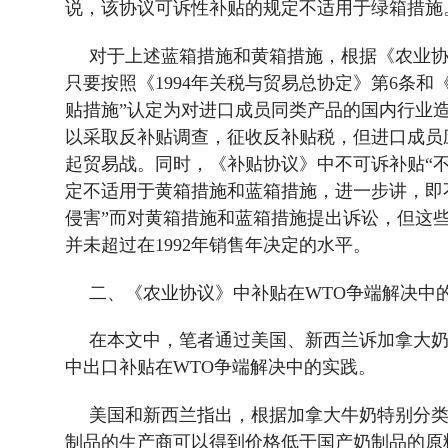
说，该协议可诉性补贴的规定不适用于绿箱措施
对于上述蓝箱措施和黄箱措施，根据《农业
只要按照《
1994
年关税与贸易总协定》第
6
条和
贴措施”认定为对进口成员同类产品的国内行业
以采取反补贴调查，征收反补贴税，但进口成员
起贸易战。同时，《补贴协议》中不可诉补贴“不
定不适用于黄箱措施和蓝箱措施，进一步讲，即不
侵害”而对黄箱措施和蓝箱措施提出诉讼，但这
并未超过在
1992
年销售年决定的水平。
二、《农业协议》中补贴在
WTO
争端解决中
在本文中，笔者通过美国、新西兰诉加拿大
中出口补贴在
WTO
争端解决中的实践。
美国和新西兰指出，根据加拿大牛奶特别分
制品的生产商可以得到价格低于国产奶制品的原