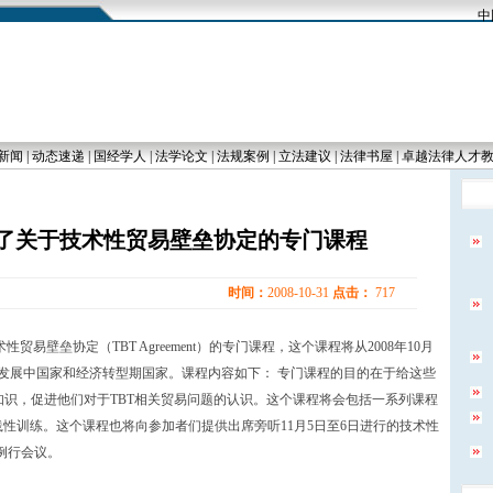
中国
新闻
|
动态速递
|
国经学人
|
法学论文
|
法规案例
|
立法建议
|
法律书屋
|
卓越法律人才
织了关于技术性贸易壁垒协定的专门课程
时间：
2008-10-31
点击：
717
贸易壁垒协定（TBT Agreement）的专门课程，这个课程将从2008年10月
向来自发展中国家和经济转型期国家。课程内容如下： 专门课程的目的在于给这些
的知识，促进他们对于TBT相关贸易问题的认识。这个课程将会包括一系列课程
性训练。这个课程也将向参加者们提供出席旁听11月5日至6日进行的技术性
）的例行会议。