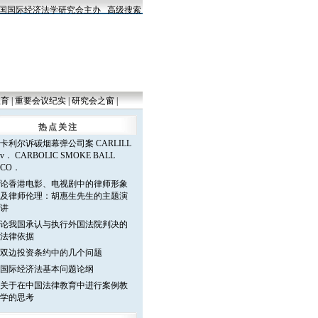
国际经济法学研究会主办
高级搜索
教育
|
重要会议纪实
|
研究会之窗
|
热点关注
卡利尔诉碳烟幕弹公司案 CARLILL
v． CARBOLIC SMOKE BALL
CO．
论香港电影、电视剧中的律师形象
及律师伦理：胡惠生先生的主题演
讲
论我国承认与执行外国法院判决的
法律依据
双边投资条约中的几个问题
国际经济法基本问题论纲
关于在中国法律教育中进行案例教
学的思考