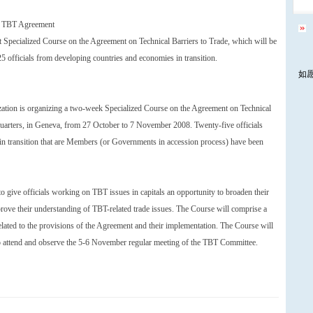
on TBT Agreement
t Specialized Course on the Agreement on Technical Barriers to Trade, which will be
 officials from developing countries and economies in transition.
如
zation is organizing a two-week Specialized Course on the Agreement on Technical
uarters, in Geneva, from 27 October to 7 November 2008. Twenty-five officials
n transition that are Members (or Governments in accession process) have been
to give officials working on TBT issues in capitals an opportunity to broaden their
ve their understanding of TBT-related trade issues. The Course will comprise a
related to the provisions of the Agreement and their implementation. The Course will
 to attend and observe the 5-6 November regular meeting of the TBT Committee.