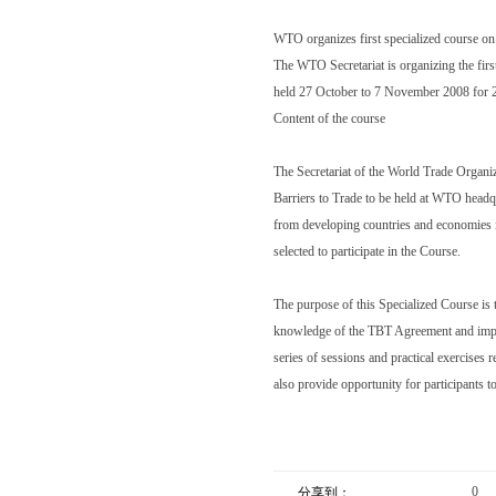
WTO organizes first specialized course 
The WTO Secretariat is organizing the firs
held 27 October to 7 November 2008 for 25
Content of the course
The Secretariat of the World Trade Organi
Barriers to Trade to be held at WTO headq
from developing countries and economies i
selected to participate in the Course.
The purpose of this Specialized Course is 
knowledge of the TBT Agreement and impro
series of sessions and practical exercises 
also provide opportunity for participants
0
分享到：